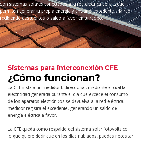
Son sistemas solares conectados a la red eléctrica de CFE que
permiten generar tu propia energía y enviar el excedente a la red,
recibiendo descuentos o saldo a favor en tu recibo.
Sistemas para interconexión CFE
¿Cómo funcionan?
La CFE instala un medidor bidireccional, mediante el cual la
electricidad generada durante el día que excede el consumo
de los aparatos electrónicos se devuelva a la red eléctrica. El
medidor registra el excedente, generando un saldo de
energía eléctrica a favor.
La CFE queda como respaldo del sistema solar fotovoltaico,
lo que quiere decir que en los días nublados, puedes necesitar